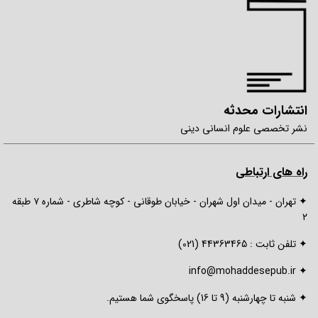
انتشارات محدثه
نشر تخصصی علوم انسانی دینی
راه های ارتباطی
✦ تهران - میدان اول شهران - خیابان طوقانی - کوچە شاطری - شمارە ٧ طبقه
٢
✦ تلفن ثابت : 44363465 (021)
✦ info@mohaddesepub.ir
✦ شنبه تا چهارشنبه (9 تا 16) پاسخگوی شما هستیم.