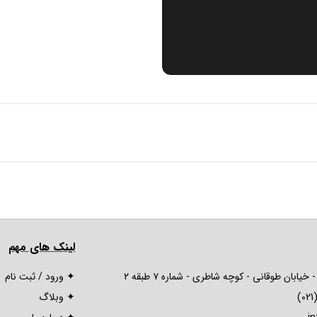
لینک های مهم
یابان طوقانی - کوچە شاطری - شمارە ٧ طبقه ٢
✦ ورود / ثبت نام
✦ وبلاگ