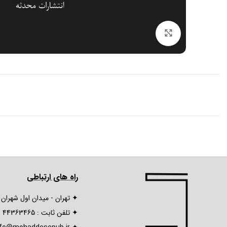
برای بزرگنمایی کلیک کنید
راه های ارتباطی
✦ تهران - میدان اول شهران - خ
✦ تلفن ثابت : 44363465 (021)